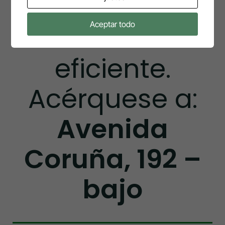
atenderán de
Aceptar todo
manera
eficiente.
Acérquese a:
Avenida
Coruña, 192 –
bajo